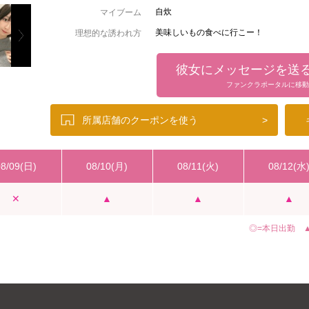
自炊
マイブーム
美味しいもの食べに行こー！
理想的な誘われ方
ご飯がおいしいところ
デートしたい場所
彼女にメッセージを送
気持ちがこもってたらなんでも嬉しいで
嬉しいプレゼント
ファンクラポータルに移動
所属店舗のクーポンを使う
>
08/09(日)
08/10(月)
08/11(火)
08/12(水
✕
▲
▲
▲
◎=本日出勤 