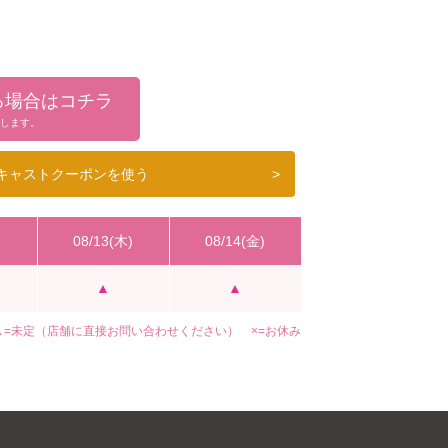
る場合はコチラ
す❤
します。
キャストクーポンを使う
>
)
08/13(木)
08/14(金)
▲
▲
▲=未定（店舗に直接お問い合わせください） ×=お休み