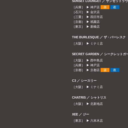
SUNSET LOUNGET ／ サンセット
［兵庫］ ▶
神戸店
昼
夜
［石川］ ▶
金沢店
［三重］ ▶
四日市店
［京都］ ▶
祇園店
［東京］ ▶
新橋店
THE BURLESQUE ／ ザ・バーレスク
［大阪］ ▶
ミナミ店
SECRET GARDEN ／ シークレット
［大阪］ ▶
西中島店
［兵庫］ ▶
神戸店
［京都］ ▶
京都店
昼
夜
C3 ／ シースリー
［大阪］ ▶
ミナミ店
CHATRIS ／ シャトリス
［大阪］ ▶
北新地店
XEE ／ ジー
［東京］ ▶
六本木店