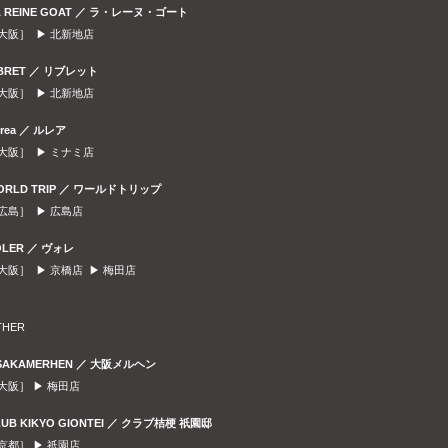
A REINE GOAT ／ ラ・レーヌ・ゴート
大阪］ ▶
北新地店
IBRET ／ リブレット
大阪］ ▶
北新地店
urea ／ ルレア
大阪］ ▶
ミナミ店
ORLD TRIP ／ ワールドトリップ
広島］ ▶
広島店
OLER ／ ヴォレ
大阪］ ▶
京橋店
▶
梅田店
THER
SAKAMERHEN ／ 大阪メルヘン
大阪］ ▶
梅田店
LUB KIKYO GIONTEI ／ クラブ桔梗 祇園邸
京都］ ▶
祇園店