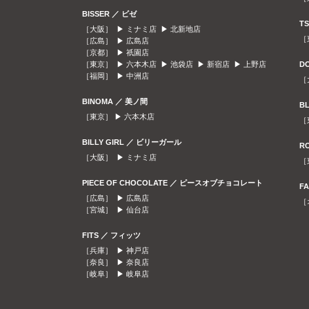
BISSER ／ ビゼ
T
［大阪］ ▶
ミナミ店
▶
北新地店
［
［広島］ ▶
広島店
［京都］ ▶
祇園店
［東京］ ▶
六本木店
▶
池袋店
▶
新宿店
▶
上野店
D
［福岡］ ▶
中洲店
［
BINOMA ／ 美ノ間
B
［東京］ ▶
六本木店
［
BILLY GIRL ／ ビリーガール
R
［大阪］ ▶
ミナミ店
［
PIECE OF CHOCOLATE ／ ピースオブチョコレート
F
［広島］ ▶
広島店
［
［宮城］ ▶
仙台店
FITS ／ フィッツ
［兵庫］ ▶
神戸店
［奈良］ ▶
奈良店
［岐阜］ ▶
岐阜店