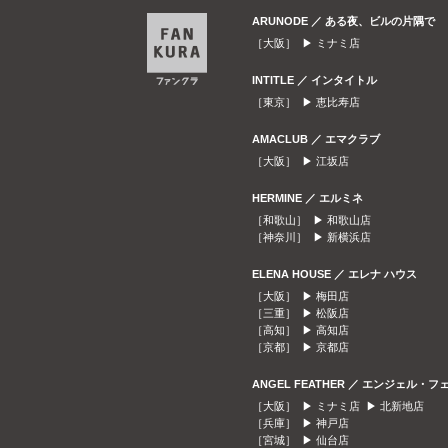
ARUNODE ／ ある夜、ビルの片隅で
［大阪］ ▶
ミナミ店
INTITLE ／ インタイトル
［東京］ ▶
恵比寿店
AMACLUB ／ エマクラブ
［大阪］ ▶
江坂店
HERMINE ／ エルミネ
［和歌山］ ▶
和歌山店
［神奈川］ ▶
新横浜店
ELENA HOUSE ／ エレナ ハウス
［大阪］ ▶
梅田店
［三重］ ▶
松阪店
［高知］ ▶
高知店
［京都］ ▶
京都店
ANGEL FEATHER ／ エンジェル・フ
［大阪］ ▶
ミナミ店
▶
北新地店
［兵庫］ ▶
神戸店
［宮城］ ▶
仙台店