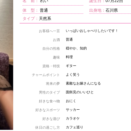
名 前：
れい
誕生日：
07月22日
体 型：
普通
出身地：
石川県
タイプ：
天然系
いっぱいおしゃべりしたいです！
お客様へ一言
普通
お酒
穏やか、知的
自分の性格
料理
趣味
ギター
資格・特技
よく笑う
チャームポイント
素敵なお嫁さんになる
将来の夢
面倒見のいいひと
男性のタイプ
おにく
好きな食べ物
サッカー
好きなスポーツ
カラオケ
好きな遊び
カフェ巡り
休日の過ごし方