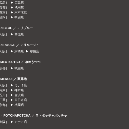
広島］ ▶
広島店
京都］ ▶
祇園店
東京］ ▶
六本木店
福岡］ ▶
中洲店
IRI BLUE ／ ミリブルー
大阪］ ▶
高槻店
IRI ROUGE ／ ミリルージュ
大阪］ ▶
京橋店
▶
布施店
UMEUTSUTSU ／ ゆめうつつ
京都］ ▶
祇園店
UMEROJI ／ 夢露地
大阪］ ▶
ミナミ店
兵庫］ ▶
神戸店
石川］ ▶
金沢店
三重］ ▶
四日市店
京都］ ▶
祇園店
A・POTCHAPOTCHA ／ ラ・ポッチャポッチャ
大阪］ ▶
ミナミ店