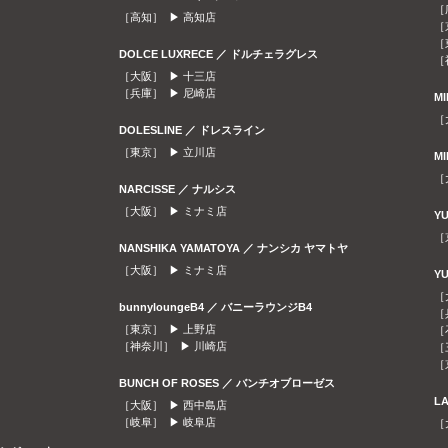
［
［高知］ ▶
高知店
［
［
DOLCE LUXRECE ／ ドルチェラグレス
［
［大阪］ ▶
十三店
［兵庫］ ▶
尼崎店
M
［
DOLESLINE ／ ドレスライン
［東京］ ▶
立川店
M
［
NARCISSE ／ ナルシス
［大阪］ ▶
ミナミ店
Y
［
NANSHIKA YAMATOYA ／ ナンシカ ヤマトヤ
［大阪］ ▶
ミナミ店
Y
［
bunnyloungeB4 ／ バニーラウンジB4
［
［東京］ ▶
上野店
［
［神奈川］ ▶
川崎店
［
［
BUNCH OF ROSES ／ バンチオブローゼス
L
［大阪］ ▶
西中島店
［岐阜］ ▶
岐阜店
［