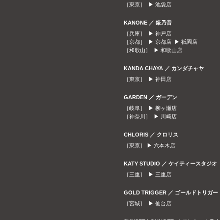
［東京］ ▶
池袋店
KANONE ／ 錵乃音
［兵庫］ ▶
神戸店
［京都］ ▶
京都店
▶
祇園店
［和歌山］ ▶
和歌山店
KANDA CHAYA ／ カンダチャヤ
［東京］ ▶
神田店
GARDEN ／ ガーデン
［岐阜］ ▶
柳ヶ瀬店
［神奈川］ ▶
川崎店
CHLORIS ／ クロリス
［東京］ ▶
六本木店
KATY STUDIO ／ ケイティースタジオ
［三重］ ▶
三重店
GOLD TRIGGER ／ ゴールドトリガー
［宮城］ ▶
仙台店