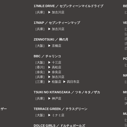
17MILE DRIVE ／ セブンティーンマイルドライブ
B
［兵庫］ ▶
加古川店
［
17MAP ／ セブンティーンマップ
V
［兵庫］ ▶
加古川店
［
［
［
ZENNOTSUKI ／ 禅の月
［
［大阪］ ▶
京橋店
［
BBC ／ チャリンコ
P
［大阪］ ▶
十三店
［
［香川］ ▶
高松店
［奈良］ ▶
奈良店
M
［兵庫］ ▶
加古川店
［三重］ ▶
松阪店
▶
四日市店
［
TSUKI NO KITANOZAKA ／ ツキノキタノザカ
M
［兵庫］ ▶
神戸店
［
［
ェザー
TERRACE GREEN ／ テラスグリーン
M
［大阪］ ▶
ミナミ店
［
［
DOLCE GIRLS ／ ドルチェガールズ