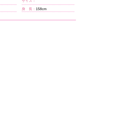
サイズ：
身 長：
158cm