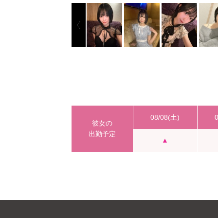
08/08(土)
彼女の
出勤予定
▲