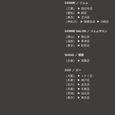
GEMME ／ ジェム
［三重］ ▶
四日市店
［愛知］ ▶
錦店
［東京］ ▶
立川店
［神奈川］ ▶
新横浜店
▶
川崎店
GEMME SALON ／ ジェムサロン
［岡山］ ▶
岡山店
［滋賀］ ▶
草津店
［東京］ ▶
町田店
SUISAI ／ 翆彩
［京都］ ▶
祇園店
ZOO ／ ズー
［大阪］ ▶
ミナミ店
［兵庫］ ▶
神戸店
［石川］ ▶
金沢店
［京都］ ▶
京都店
［宮城］ ▶
仙台店
［東京］ ▶
東京店