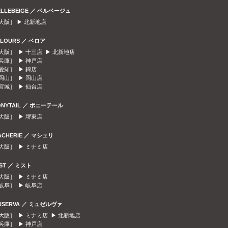
ELLEBEIGE ／ ベルベージュ
大阪］ ▶
北新地店
ELOURS ／ ベロア
大阪］ ▶
十三店
▶
北新地店
兵庫］ ▶
神戸店
愛知］ ▶
錦店
岡山］ ▶
岡山店
宮城］ ▶
仙台店
ONYTAIL ／ ポニーテール
大阪］ ▶
堺東店
ACHERIE ／ マシェリ
大阪］ ▶
ミナミ店
IST ／ ミスト
大阪］ ▶
ミナミ店
岐阜］ ▶
岐阜店
USERVA ／ ミュゼルヴァ
大阪］ ▶
ミナミ店
▶
北新地店
兵庫］ ▶
神戸店