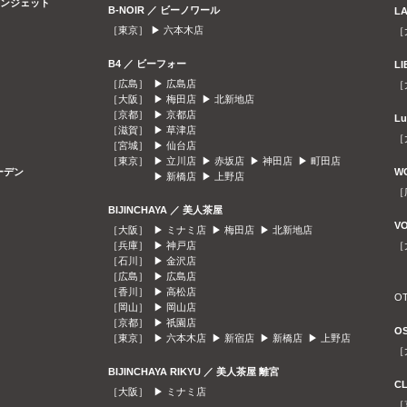
ラウンジェット
B-NOIR ／ ビーノワール
L
［東京］ ▶
六本木店
［
B4 ／ ビーフォー
L
［広島］ ▶
広島店
［
［大阪］ ▶
梅田店
▶
北新地店
［京都］ ▶
京都店
L
［滋賀］ ▶
草津店
［
［宮城］ ▶
仙台店
［東京］ ▶
立川店
▶
赤坂店
▶
神田店
▶
町田店
ガーデン
W
▶
新橋店
▶
上野店
［
BIJINCHAYA ／ 美人茶屋
V
［大阪］ ▶
ミナミ店
▶
梅田店
▶
北新地店
［兵庫］ ▶
神戸店
［
［石川］ ▶
金沢店
［広島］ ▶
広島店
［香川］ ▶
高松店
O
［岡山］ ▶
岡山店
［京都］ ▶
祇園店
O
［東京］ ▶
六本木店
▶
新宿店
▶
新橋店
▶
上野店
［
BIJINCHAYA RIKYU ／ 美人茶屋 離宮
C
［大阪］ ▶
ミナミ店
［