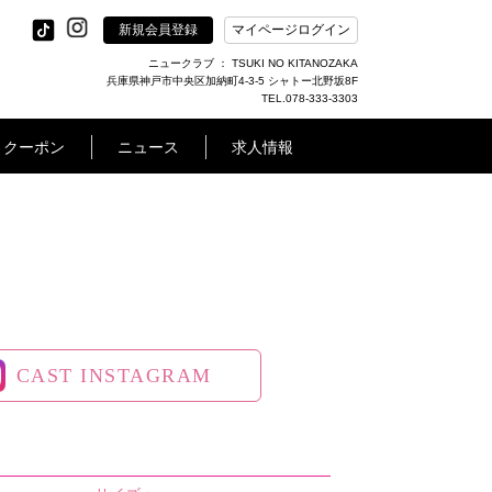
新規会員登録
マイページログイン
ニュークラブ ： TSUKI NO KITANOZAKA
兵庫県神戸市中央区加納町4-3-5 シャトー北野坂8F
TEL.078-333-3303
クーポン
ニュース
求人情報
CAST INSTAGRAM