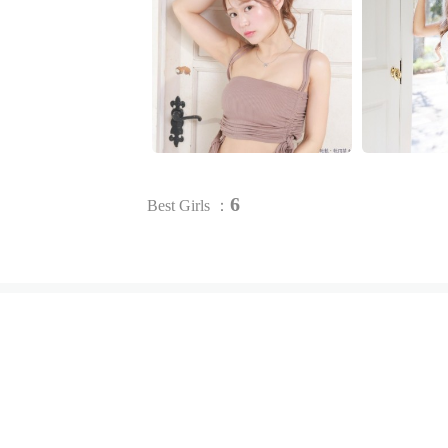
6
Best Girls ：