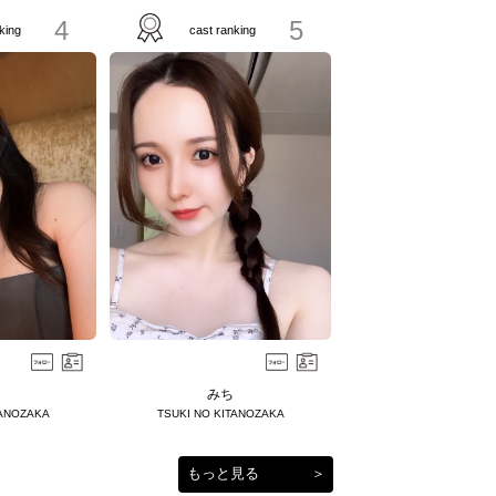
4
5
king
cast ranking
みち
TANOZAKA
TSUKI NO KITANOZAKA
もっと見る
＞