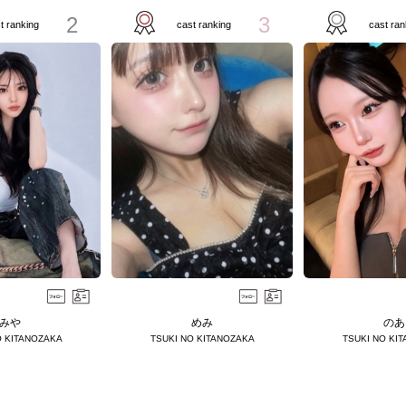
2
3
t ranking
cast ranking
cast ran
みや
めみ
のあ
O KITANOZAKA
TSUKI NO KITANOZAKA
TSUKI NO KI