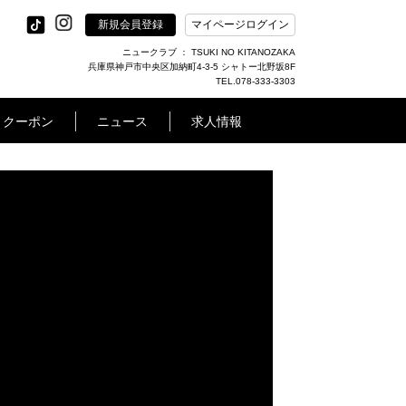
新規会員登録
マイページログイン
ニュークラブ ： TSUKI NO KITANOZAKA
兵庫県神戸市中央区加納町4-3-5 シャトー北野坂8F
TEL.078-333-3303
クーポン
ニュース
求人情報