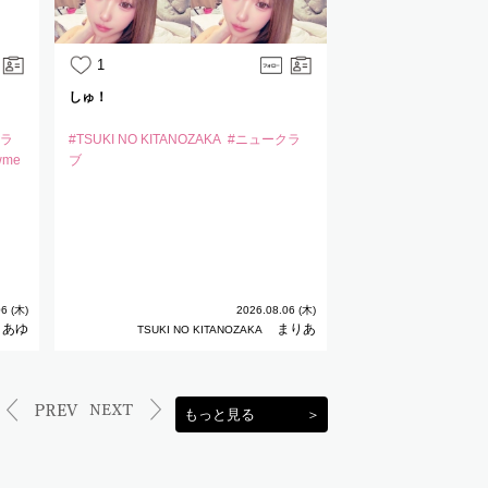
1
1
しゅ！
21:00
クラ
#TSUKI NO KITANOZAKA
#ニュークラ
#TSUKI NO KITANO
owme
ブ
ブ
#ファンクラ
#キ
#キャバ嬢
#神戸
6 (木)
2026.08.06 (木)
あゆ
まりあ
TSUKI NO KITANOZAKA
TSUKI N
もっと見る
＞