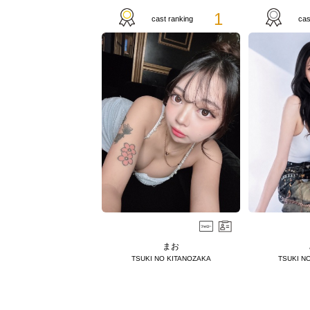
1
cast ranking
cas
まお
TSUKI NO KITANOZAKA
TSUKI N