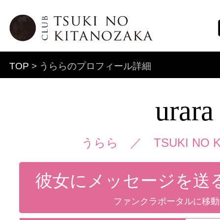
TOP
> うららのプロフィール詳細
urara
うらら ／
TSUKI NO 
彼女にメッセージを送
ファンクラポータルに移動