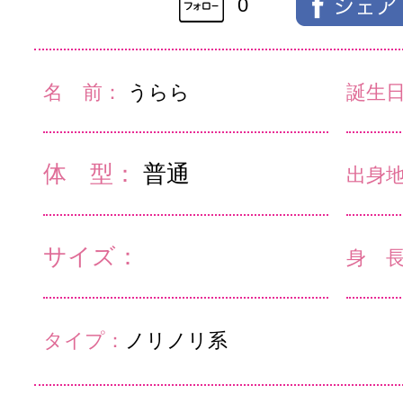
0
名 前：
うらら
誕生
体 型：
普通
出身
サイズ：
身 
タイプ：
ノリノリ系